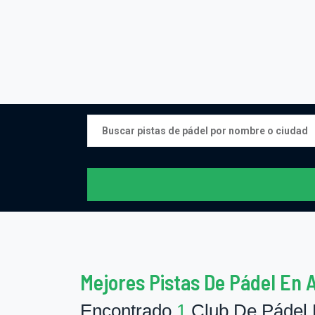
Mejores Pistas De Pádel En A
Encontrado
1
Club De Pádel 