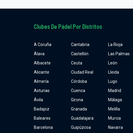
Clubes De Pádel Por Distritos
A Coruña
Cantabria
La Rioja
Álava
Castellón
Las Palmas
Albacete
Ceuta
León
Alicante
Ciudad Real
Lleida
Almería
Córdoba
Lugo
Asturias
Cuenca
Madrid
Ávila
Girona
Málaga
Badajoz
Granada
Melilla
Baleares
Guadalajara
Murcia
Barcelona
Guipúzcoa
Navarra