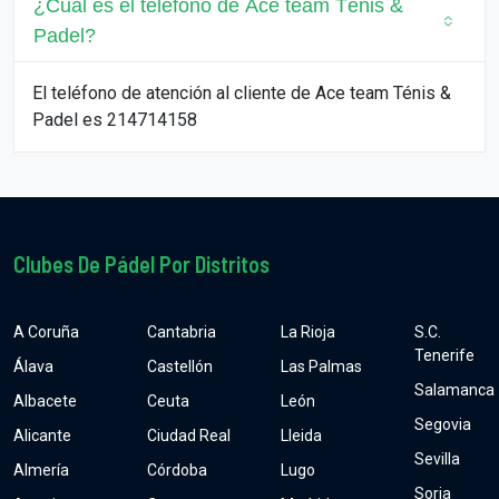
¿Cuál es el teléfono de Ace team Ténis &
Padel?
El teléfono de atención al cliente de Ace team Ténis &
Padel es 214714158
Clubes De Pádel Por Distritos
A Coruña
Cantabria
La Rioja
S.C.
Tenerife
Álava
Castellón
Las Palmas
Salamanca
Albacete
Ceuta
León
Segovia
Alicante
Ciudad Real
Lleida
Sevilla
Almería
Córdoba
Lugo
Soria