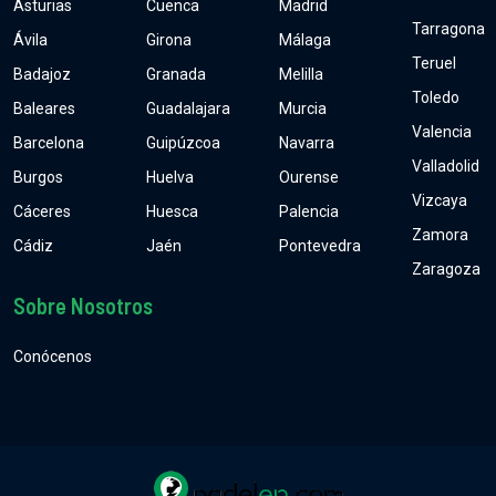
Asturias
Cuenca
Madrid
Tarragona
Ávila
Girona
Málaga
Teruel
Badajoz
Granada
Melilla
Toledo
Baleares
Guadalajara
Murcia
Valencia
Barcelona
Guipúzcoa
Navarra
Valladolid
Burgos
Huelva
Ourense
Vizcaya
Cáceres
Huesca
Palencia
Zamora
Cádiz
Jaén
Pontevedra
Zaragoza
Sobre Nosotros
Conócenos