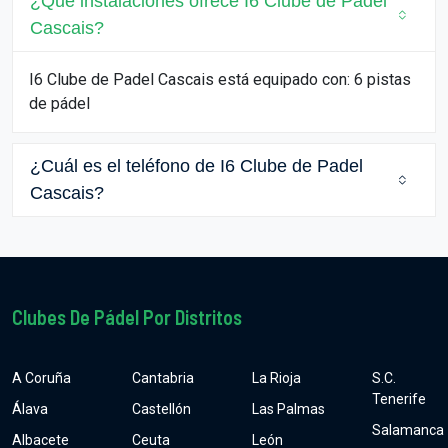
¿Qué instalaciones ofrece I6 Clube de Padel
Cascais?
I6 Clube de Padel Cascais está equipado con: 6 pistas
de pádel
¿Cuál es el teléfono de I6 Clube de Padel
Cascais?
Clubes De Pádel Por Distritos
A Coruña
Cantabria
La Rioja
S.C.
Tenerife
Álava
Castellón
Las Palmas
Salamanca
Albacete
Ceuta
León