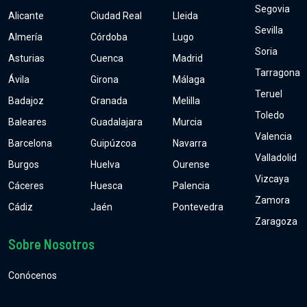
Segovia
Alicante
Ciudad Real
Lleida
Sevilla
Almería
Córdoba
Lugo
Soria
Asturias
Cuenca
Madrid
Tarragona
Ávila
Girona
Málaga
Teruel
Badajoz
Granada
Melilla
Toledo
Baleares
Guadalajara
Murcia
Valencia
Barcelona
Guipúzcoa
Navarra
Valladolid
Burgos
Huelva
Ourense
Vizcaya
Cáceres
Huesca
Palencia
Zamora
Cádiz
Jaén
Pontevedra
Zaragoza
Sobre Nosotros
Conócenos