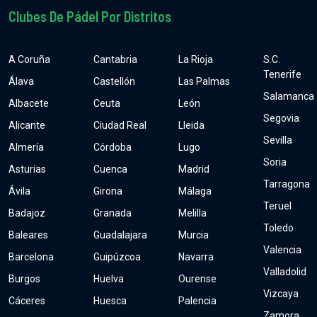
Clubes De Pádel Por Distritos
A Coruña
Cantabria
La Rioja
S.C.
Tenerife
Álava
Castellón
Las Palmas
Salamanca
Albacete
Ceuta
León
Segovia
Alicante
Ciudad Real
Lleida
Sevilla
Almería
Córdoba
Lugo
Soria
Asturias
Cuenca
Madrid
Tarragona
Ávila
Girona
Málaga
Teruel
Badajoz
Granada
Melilla
Toledo
Baleares
Guadalajara
Murcia
Valencia
Barcelona
Guipúzcoa
Navarra
Valladolid
Burgos
Huelva
Ourense
Vizcaya
Cáceres
Huesca
Palencia
Zamora