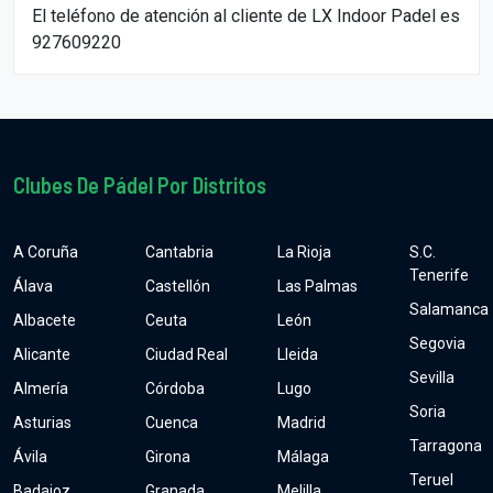
El teléfono de atención al cliente de LX Indoor Padel es
927609220
Clubes De Pádel Por Distritos
A Coruña
Cantabria
La Rioja
S.C.
Tenerife
Álava
Castellón
Las Palmas
Salamanca
Albacete
Ceuta
León
Segovia
Alicante
Ciudad Real
Lleida
Sevilla
Almería
Córdoba
Lugo
Soria
Asturias
Cuenca
Madrid
Tarragona
Ávila
Girona
Málaga
Teruel
Badajoz
Granada
Melilla