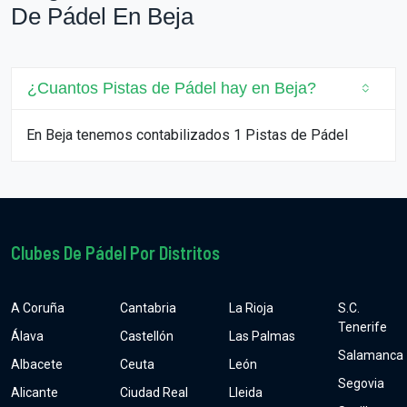
De Pádel En Beja
¿Cuantos Pistas de Pádel hay en Beja?
En Beja tenemos contabilizados 1 Pistas de Pádel
Clubes De Pádel Por Distritos
A Coruña
Cantabria
La Rioja
S.C.
Tenerife
Álava
Castellón
Las Palmas
Salamanca
Albacete
Ceuta
León
Segovia
Alicante
Ciudad Real
Lleida